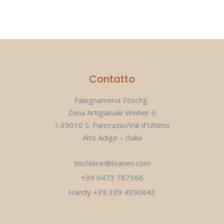
Contatto
Falegnameria Zöschg
Zona Artigianale Weiher 6
I-39010 S. Pancrazio/Val d’Ultimo
Alto Adige – Italia
tischlerei@loanen.com
+39 0473 787366
Handy +39 339 4390643